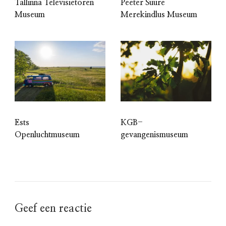
Tallinna Televisietoren
Peeter Suure
Museum
Merekindlus Museum
Ests
KGB-
Openluchtmuseum
gevangenismuseum
Geef een reactie