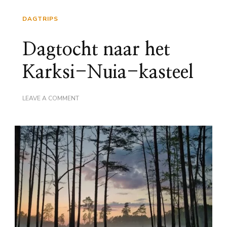
DAGTRIPS
Dagtocht naar het
Karksi-Nuia-kasteel
ON
LEAVE A COMMENT
DAGTOCHT
NAAR
HET
KARKSI-
NUIA-
KASTEEL