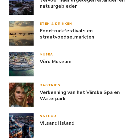
Vervoer naar afgelegen eilanden en
natuurgebieden
ETEN & DRINKEN
Foodtruckfestivals en
straatvoedselmarkten
MUSEA
Võru Museum
DAGTRIPS
Verkenning van het Värska Spa en
Waterpark
NATUUR
Vilsandi Island