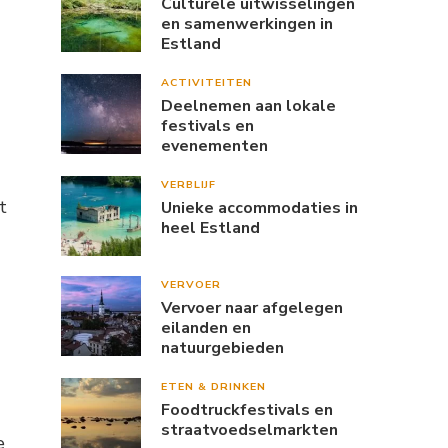
Culturele uitwisselingen
en samenwerkingen in
Estland
ACTIVITEITEN
Deelnemen aan lokale
festivals en
evenementen
VERBLIJF
t
Unieke accommodaties in
heel Estland
VERVOER
Vervoer naar afgelegen
eilanden en
natuurgebieden
ETEN & DRINKEN
Foodtruckfestivals en
straatvoedselmarkten
e