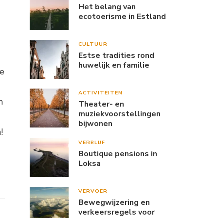
Het belang van
ecotoerisme in Estland
CULTUUR
Estse tradities rond
huwelijk en familie
De
ACTIVITEITEN
n
Theater- en
muziekvoorstellingen
bijwonen
!
VERBLIJF
Boutique pensions in
Loksa
VERVOER
Bewegwijzering en
verkeersregels voor