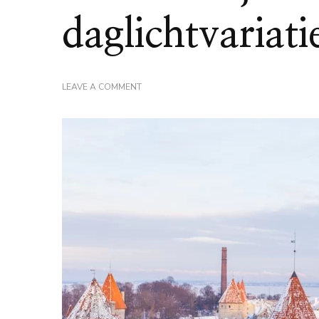
daglichtvariati
ON
LEAVE A COMMENT
ZONNESCHIJNUREN
EN
DAGLICHTVARIATIE