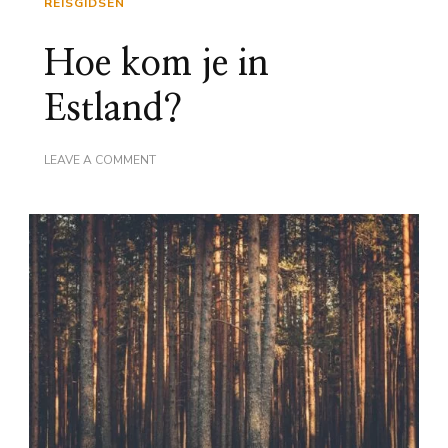
REISGIDSEN
Hoe kom je in
Estland?
ON
LEAVE A COMMENT
HOE
KOM
JE
IN
ESTLAND?