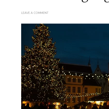
ON
LEAVE A COMMENT
LOKALE
EETGELEGENHEDEN
IN
TARTU