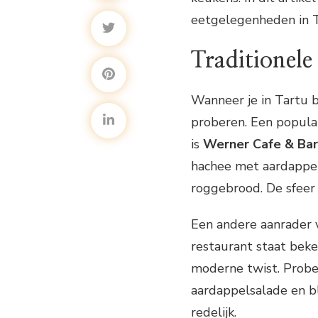
eetgelegenheden in T
Traditionele
Wanneer je in Tartu b
proberen. Een populai
is
Werner Cafe & Bar
hachee met aardappel
roggebrood. De sfeer i
Een andere aanrader v
restaurant staat bek
moderne twist. Probee
aardappelsalade en blo
redelijk.