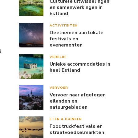
Culturele uitwisselingen
en samenwerkingen in
Estland
ACTIVITEITEN
Deelnemen aan lokale
festivals en
evenementen
d
VERBLIJF
Unieke accommodaties in
heel Estland
VERVOER
Vervoer naar afgelegen
eilanden en
natuurgebieden
ETEN & DRINKEN
Foodtruckfestivals en
straatvoedselmarkten