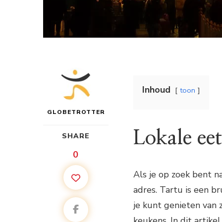
Inhoud
toon
GLOBETROTTER
Lokale ee
SHARE
0
Als je op zoek bent na
adres. Tartu is een 
je kunt genieten van 
keukens. In dit artike