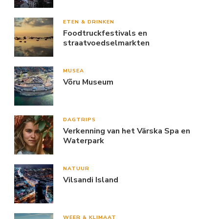
ETEN & DRINKEN
Foodtruckfestivals en
straatvoedselmarkten
MUSEA
Võru Museum
DAGTRIPS
Verkenning van het Värska Spa en
Waterpark
NATUUR
Vilsandi Island
WEER & KLIMAAT