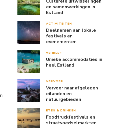
Culturele uitwisselingen
en samenwerkingen in
Estland
ACTIVITEITEN
Deelnemen aan lokale
festivals en
evenementen
VERBLIJF
Unieke accommodaties in
heel Estland
VERVOER
Vervoer naar afgelegen
eilanden en
en
natuurgebieden
ETEN & DRINKEN
Foodtruckfestivals en
straatvoedselmarkten