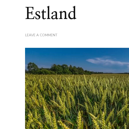
Estland
ON
LEAVE A COMMENT
VEERBOTEN
EN
VEERDIENSTEN
IN
ESTLAND