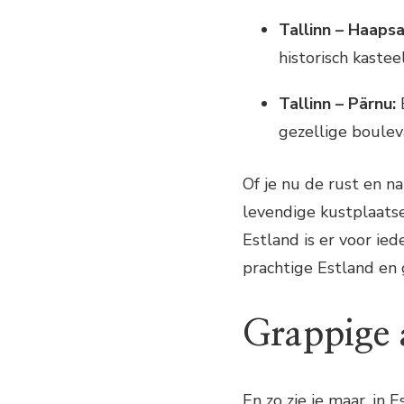
Tallinn – Haapsa
historisch kasteel
Tallinn – Pärnu:
E
gezellige boulev
Of je nu de rust en n
levendige kustplaats
Estland is er voor ied
prachtige Estland en 
Grappige a
En zo zie je maar, in 