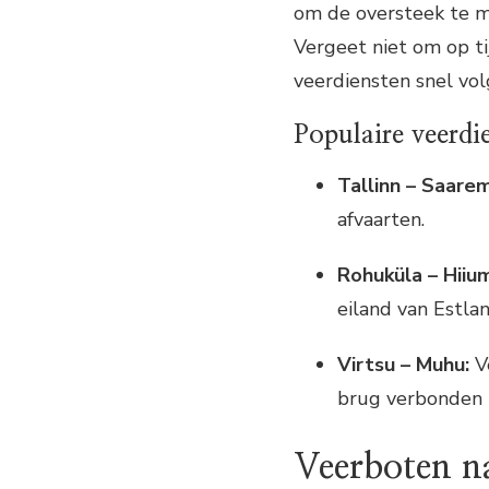
om de oversteek te ma
Vergeet niet om op ti
veerdiensten snel vol
Populaire veerdi
Tallinn – Saare
afvaarten.
Rohuküla – Hiiu
eiland van Estlan
Virtsu – Muhu:
Ve
brug verbonden 
Veerboten na