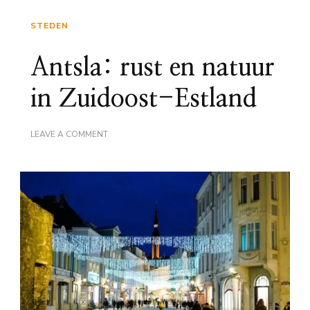
STEDEN
Antsla: rust en natuur
in Zuidoost-Estland
ON
LEAVE A COMMENT
ANTSLA:
RUST
EN
NATUUR
IN
ZUIDOOST-
ESTLAND