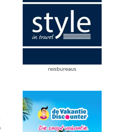
reisbureaus
n
n