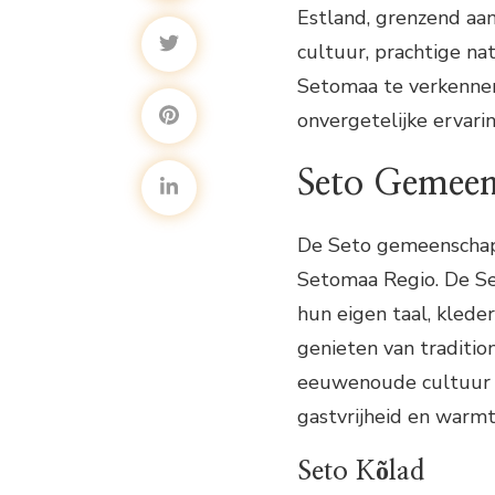
Estland, grenzend aan
cultuur, prachtige na
Setomaa te verkennen
onvergetelijke ervari
Seto Gemee
De Seto gemeenschap 
Setomaa Regio. De Set
hun eigen taal, klede
genieten van traditio
eeuwenoude cultuur i
gastvrijheid en warm
Seto Kõlad