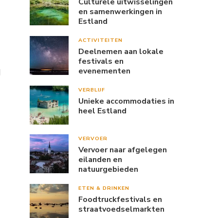
Culturele uitwisselingen
en samenwerkingen in
Estland
ACTIVITEITEN
Deelnemen aan lokale
festivals en
evenementen
d
VERBLIJF
Unieke accommodaties in
heel Estland
VERVOER
Vervoer naar afgelegen
eilanden en
natuurgebieden
ETEN & DRINKEN
Foodtruckfestivals en
straatvoedselmarkten