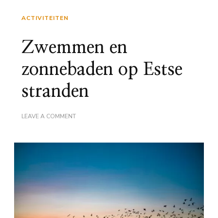
ACTIVITEITEN
Zwemmen en
zonnebaden op Estse
stranden
ON
LEAVE A COMMENT
ZWEMMEN
EN
ZONNEBADEN
OP
ESTSE
STRANDEN