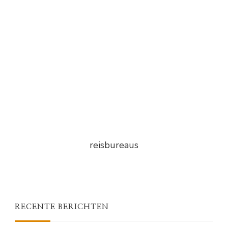
reisbureaus
RECENTE BERICHTEN
WEER & KLIMAAT
Weergerelateerde ervaringen en