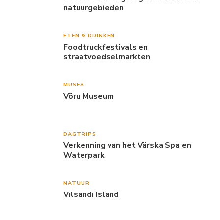
ETEN & DRINKEN
Foodtruckfestivals en
straatvoedselmarkten
MUSEA
Võru Museum
DAGTRIPS
Verkenning van het Värska Spa en
Waterpark
NATUUR
Vilsandi Island
WEER & KLIMAAT
Estse mythen en legendes over het