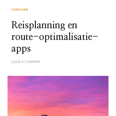
VERVOER
Reisplanning en
route-optimalisatie-
apps
ON
LEAVE A COMMENT
REISPLANNING
EN
ROUTE-
OPTIMALISATIE-
APPS