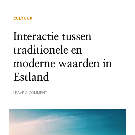
CULTUUR
Interactie tussen
traditionele en
moderne waarden in
Estland
ON
LEAVE A COMMENT
INTERACTIE
TUSSEN
TRADITIONELE
EN
MODERNE
WAARDEN
IN
ESTLAND