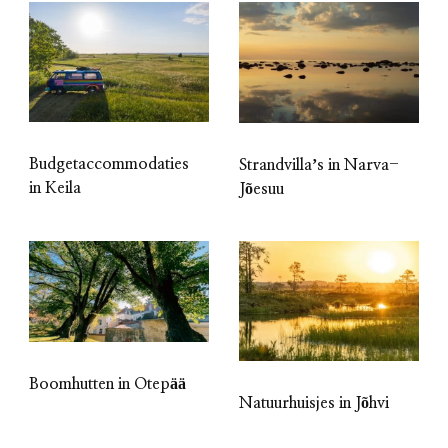
Budgetaccommodaties
Strandvillaʼs in Narva-
in Keila
Jõesuu
Boomhutten in Otepää
Natuurhuisjes in Jõhvi