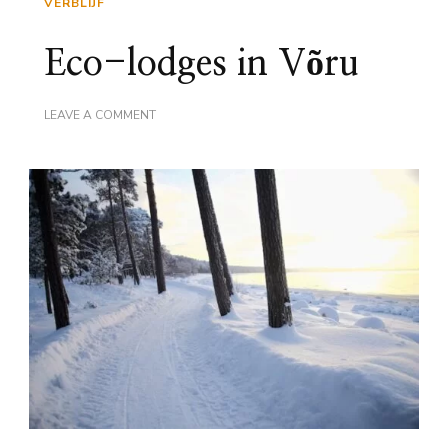
VERBLIJF
Eco-lodges in Võru
ON
LEAVE A COMMENT
ECO-
LODGES
IN
VÕRU