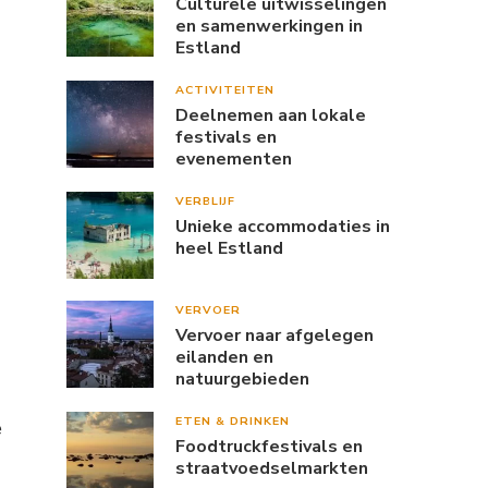
Culturele uitwisselingen
en samenwerkingen in
Estland
ACTIVITEITEN
Deelnemen aan lokale
festivals en
evenementen
VERBLIJF
Unieke accommodaties in
heel Estland
VERVOER
Vervoer naar afgelegen
eilanden en
natuurgebieden
ETEN & DRINKEN
e
Foodtruckfestivals en
straatvoedselmarkten