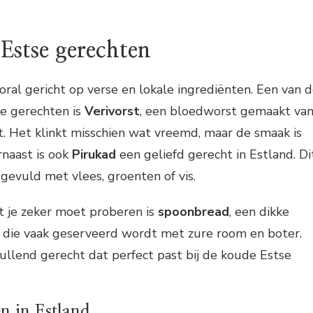
 Estse gerechten
oral gericht op verse en lokale ingrediënten. Een van 
le gerechten is
Verivorst
, een bloedworst gemaakt va
. Het klinkt misschien wat vreemd, maar de smaak is
rnaast is ook
Pirukad
een geliefd gerecht in Estland. Di
s gevuld met vlees, groenten of vis.
t je zeker moet proberen is
spoonbread
, een dikke
 die vaak geserveerd wordt met zure room en boter.
vullend gerecht dat perfect past bij de koude Estse
n in Estland