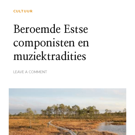
CULTUUR
Beroemde Estse
componisten en
muziektradities
ON
LEAVE A COMMENT
BEROEMDE
ESTSE
COMPONISTEN
EN
MUZIEKTRADITIES