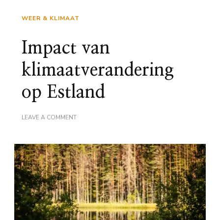
WEER & KLIMAAT
Impact van
klimaatverandering
op Estland
ON
LEAVE A COMMENT
IMPACT
VAN
KLIMAATVERANDERING
OP
ESTLAND