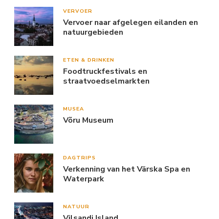
VERVOER
Vervoer naar afgelegen eilanden en
natuurgebieden
ETEN & DRINKEN
Foodtruckfestivals en
straatvoedselmarkten
MUSEA
Võru Museum
DAGTRIPS
Verkenning van het Värska Spa en
Waterpark
NATUUR
Vilsandi Island